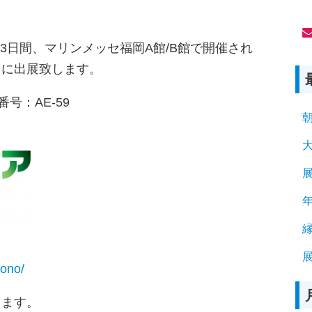
(
(金)の3日間、マリンメッセ福岡A館/B館で開催され
】に出展致します。
号：AE-59
展
mono/
きます。