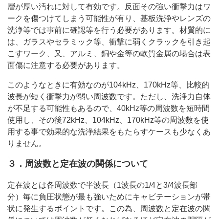
層が厚い汚れに対して有効です。反面その強い衝撃力はワ
ークを傷つけてしまう可能性が有り、基板洗浄やレンズの
洗浄等では事前に確認等を行う必要があります。材質的に
は、ガラスやセラミック等、衝撃に弱くクラックを引き起
こすワーク、又、アルミ、銅や金等の軟質金属の場合は表
面傷に注意する必要があります。
このようなときに有効なのが104kHz、170kHz等、比較的
波長が短く衝撃力が弱い周波数です。ただし、洗浄力自体
が不足する可能性もあるので、40kHz等の周波数を短時間
使用し、その後72kHz、104kHz、170kHz等の周波数を使
用する事で効果的な洗浄結果をもたらすケースも少なくあ
りません。
３．周波数と定在波の関係について
定在波とは各周波数で半波長（1波長の1/4と3/4波長部
分）毎に負圧状態が最も強いためにキャビテーションが帯
状に発生するポイントです。この為、周波数と定在波の関