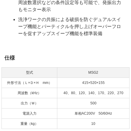
周波数選択などの条件設定等も可能で、発振出力
もモニター表示
洗浄ワークの共振による破損を防ぐデュアルスイ
ープ機能とパーティクルを押し上げオーバーフロ
ーを促すアップスイープ機能を標準装備
仕様
型式
MSG2
外形寸法（Ｌ×Ｄ×Ｈ mm）
415×520×155
周波数（kHz）
40、80、120、140、170、220、270
出力（Ｗ）
500
電源入力
単相AC200V 50/60Hz
重量（kg）
10