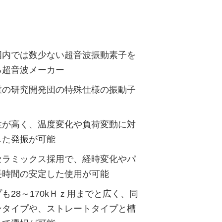
国内では数少ない超音波振動素子を
る超音波メーカー
業の研究開発団の特殊仕様の振動子
性が高く、温度変化や負荷変動に対
した発振が可能
セラミックス採用で、経時変化やパ
長時間の安定した使用が可能
も28～170kＨｚ用までと広く、同
ンタイプや、ストレートタイプと槽