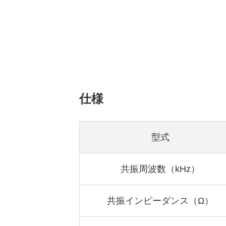
仕様
型式
共振周波数（kHz）
共振インピーダンス（Ω）