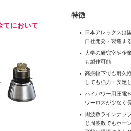
！
特徴
全てにおいて
日本アレックスは
自社開発・製造す
大学の研究室や企
も製作可能
高振幅下でも耐久
しても強力・安定
ハイパワー用圧電
ワーロスが少なく
周波数ラインナップ
じ周波数でもホー