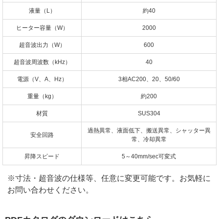
液量（L）
約40
ヒーター容量（W）
2000
超音波出力（W）
600
超音波周波数（kHz）
40
電源（V、A、Hz）
3相AC200、20、50/60
重量（kg）
約200
材質
SUS304
過熱異常、液面低下、搬送異常、シャッター異
安全回路
常、冷却異常
昇降スピード
5～40mm/sec可変式
※寸法・超音波の仕様等、任意に変更可能です。お気軽に
お問い合わせください。