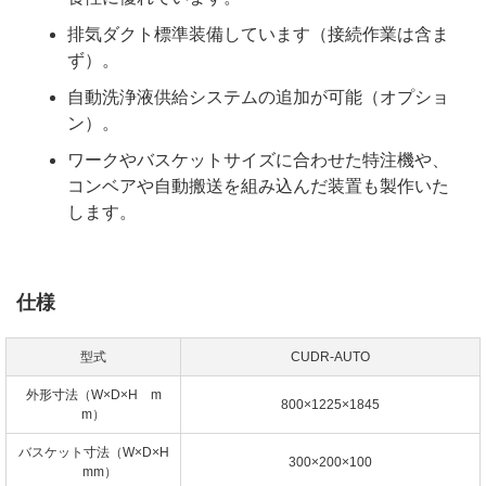
排気ダクト標準装備しています（接続作業は含ま
ず）。
自動洗浄液供給システムの追加が可能（オプショ
ン）。
ワークやバスケットサイズに合わせた特注機や、
コンベアや自動搬送を組み込んだ装置も製作いた
します。
仕様
型式
CUDR-AUTO
外形寸法（W×D×H m
800×1225×1845
m）
バスケット寸法（W×D×H
300×200×100
mm）