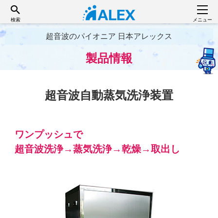
検索
メニュー
超音波のパイオニア 日本アレックス
製品情報
超音波自動蒸気洗浄装置
ワンプッシュで
超音波洗浄→蒸気洗浄→乾燥→取出し