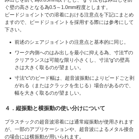
ぐ壁の高さとなる為0.5～1.0mm程度とします。
ビードジョイントでの溶着における注意点を下記にまとめ
ますので、ビードジョイントを採用する際には参考にして
下さい。
前述のシェアジョイントの注意点と基本的に同じ。
ワーク内側へのはみ出しを最小に抑える為、寸法“f”の
クリアランスは可能な限り小さくし、寸法“g”の壁高
さは大きく取るのが望ましい。
寸法“c”のビード幅は、超音波振動によりビードごと剥
がれる（またはクラックを生じる）場合があるので、
幅を大きく取るのが望ましい。
４．縦振動と横振動の使い分けについて
プラスチックの超音波溶着には通常縦振動が使用されます
が、一部のアプリケーションや、超音波によるメタル接合
の場合には横振動が用いられます。