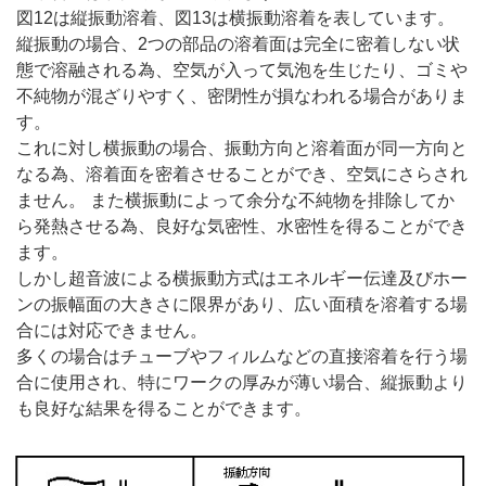
図12は縦振動溶着、図13は横振動溶着を表しています。
縦振動の場合、2つの部品の溶着面は完全に密着しない状
態で溶融される為、空気が入って気泡を生じたり、ゴミや
不純物が混ざりやすく、密閉性が損なわれる場合がありま
す。
これに対し横振動の場合、振動方向と溶着面が同一方向と
なる為、溶着面を密着させることができ、空気にさらされ
ません。 また横振動によって余分な不純物を排除してか
ら発熱させる為、良好な気密性、水密性を得ることができ
ます。
しかし超音波による横振動方式はエネルギー伝達及びホー
ンの振幅面の大きさに限界があり、広い面積を溶着する場
合には対応できません。
多くの場合はチューブやフィルムなどの直接溶着を行う場
合に使用され、特にワークの厚みが薄い場合、縦振動より
も良好な結果を得ることができます。