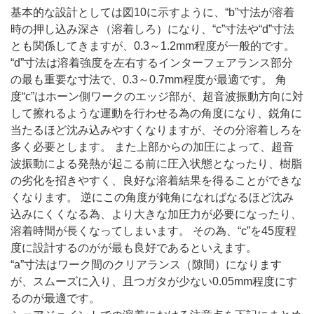
基本的な設計としては図10に示すように、“b”寸法が溶着
時の押し込み深さ（溶着しろ）になり、“c”寸法や“d”寸法
とも関係してきますが、0.3～1.2mm程度が一般的です。
“d”寸法は溶着強度を左右するインターフェアランス部分
の最も重要な寸法で、0.3～0.7mm程度が最適です。 角
度“c”はホーン側ワークのエッジ部が、超音波振動方向に対
して擦れるような運動を行わせる為の角度になり、鋭角に
当たるほど沈み込みやすくなりますが、その分溶着しろを
多く必要とします。 また上部からの加圧によって、超音
波振動による発熱が起こる前に圧入状態となったり、樹脂
の劣化を招きやすく、良好な溶着結果を得ることができな
くなります。 逆にこの角度が鈍角になればなるほど沈み
込みにくくなる為、より大きな加圧力が必要になったり、
溶着時間が長くなってしまいます。 その為、“c”を45度程
度に設計するのがが最も良好であるといえます。
“a”寸法はワーク間のクリアランス（隙間）になります
が、スムーズに入り、且つガタが少ない0.05mm程度にす
るのが最適です。