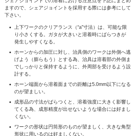
シェアジョイントでの溶着における注意点を下記にまとめ
ますので、シェアジョイントを採用する際には参考にして
下さい。
上下ワークのクリアランス（“a”寸法）は、可能な限
り小さくする。ガタが大きいと溶着時にばらつきが
発生しやすくなる。
ホーンからの加圧に対し、治具側のワークは外側へ逃
げよう（膨らもう）とする為、治具は溶着部の外側ま
でしっかりと保持するように、外周部を受けるよう設
計する。
ホーン端面から溶着面までの距離は5.0mm以下になる
のが望ましい。
成形品の寸法がばらつくと、溶着強度に大きく影響し
てくる為、成形精度が出せないような場合には好まし
くない。
ワークの形状は円筒形のものが望ましく、大きな角型
形状に用いるのは好ましくない。