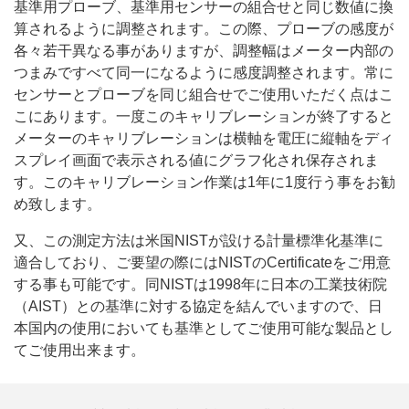
基準用プローブ、基準用センサーの組合せと同じ数値に換
算されるように調整されます。この際、プローブの感度が
各々若干異なる事がありますが、調整幅はメーター内部の
つまみですべて同一になるように感度調整されます。常に
センサーとプローブを同じ組合せでご使用いただく点はこ
こにあります。一度このキャリブレーションが終了すると
メーターのキャリブレーションは横軸を電圧に縦軸をディ
スプレイ画面で表示される値にグラフ化され保存されま
す。このキャリブレーション作業は1年に1度行う事をお勧
め致します。
又、この測定方法は米国NISTが設ける計量標準化基準に
適合しており、ご要望の際にはNISTのCertificateをご用意
する事も可能です。同NISTは1998年に日本の工業技術院
（AIST）との基準に対する協定を結んでいますので、日
本国内の使用においても基準としてご使用可能な製品とし
てご使用出来ます。