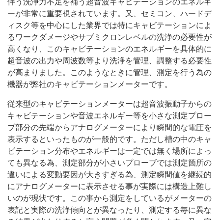
伴う洗浄力不足を補う超音波キャビテーションのエネルギ
ーが非常に重要視されています。又、セミコン、ハードデ
ィスク等を中心にした業界では特にキャビテーションによ
るワークダメージやサブミクロンレベルの洗浄の必要性が
高くなり、このキャビテーションのエネルギーを具体的に
超音波の出力や周波数等より洗浄を管理、調整する必要性
が高まりました。このようなときに管理、測定を行う為の
機器が弊社のキャビテーションメーターです。
従来型のキャビテーションメーターは超音波振動子からの
キャビテーションや音波エネルギー等を小さな測定プロー
ブ部分の先端からアナログメーターにより瞬間的な電圧を
表示するといったものが一般的です。ただし槽の中のキャ
ビテーション分布やエネルギーは一定では無く場所によっ
ても異なる為、測定部分が小さいプローブでは測定箇所の
違いによる変動要因が大きすぎる為、測定瞬間値を継続的
にアナログメーターに表示させる事が実際には構造上難し
いのが現状です。この事から測定をしているがメーターの
表記と実際の洗浄傾向とが異なったり、測定する毎に異な