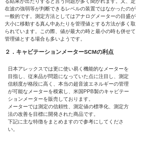
る結果が出たりすると言う問題が多く聞かれます。又、定
在波の強弱等が判断できるレベルの装置ではなかったのが
一般的です。測定方法としてはアナログメーターの目盛が
大小に移動する真ん中あたりを管理値とする方法が多く取
られています。この際、値が最大の時と最小の時も併せて
管理値とする場合も多いようです。
２．キャビテーションメーターSCMの利点
日本アレックスでは更に使い易く機能的なメーターを
目指し、従来品が問題になっていた点に注目し、測定
信頼度が格段に高く、本当の超音波エネルギーの管理
が可能なメーターを模索し、米国PPB製のキャビテー
ションメーターを販売しております。
メーターでは測定の信頼性、測定値の標準化、測定方
法の改善を目標に開発された商品です。
下記に主な特徴をまとめますので参考にしてくださ
い。