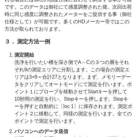
です。このデータは御社にて感度調整された後、次回出荷
時に同じ感度に調整されたメーターをご提供する事（御社
仕様として）が可能です。多くのHDメーカー等ではこの
方法が取られております。
３． 測定方法一例
測定開始
洗浄を行いたい槽を深さ側でA－Cの３つの層をそれ
ぞれ9の測定エリアに分割します。この場合の測定エ
リアは3×9＝合計27となります。まず、メモリーデー
タをクリアしてオートモードにて測定を行います。ポ
イント１にプローブを移動させてStartキーを押して
10秒間の測定を行い、Stopキーを押します。Stopキ
ーを押すと自動的に〔loc 1〕に保存されます。測定ポ
イント２に移動して、同様の測定を行います。全ての
ポイントで測定を行います。
パソコンへのデータ送信