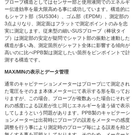
プローブ構造としてはセンサー部と使用液間でのエネルギ
ー伝達効率を最大限高める事に成功しています。構造的に
もシャフト部（SUS304）、ゴム部（EPDM）、測定部の
3点よりなり、測定面はフラットで測定ポイントのみを忠
実に測定します。従来型の細いSUSプローブ（棒状タイ
プ）は測定部の安定が疑問でシャフト部の振動と連動した
構造が多い為、測定箇所がシャフト全体に影響する傾向が
高いのに比べPPB製は測定したい箇所をピンポイントで計
測する構造です。
MAX/MINの表示とデータ管理
通常のキャビテーションメーターはプローブにて測定され
た電圧をそのまま本体メーターにて表示する形を取ってお
りますが、この場合、プローブが複数あった場合にそれぞ
れの感度による誤差が生じ同じエネルギーを違う値で表示
してしまうという問題があります。PPB製のキャビテーシ
ョンメーターは出荷時にプローブの誤差をメーターの感度
調整を行う事により測定時のプローブ毎による誤差を殆ど
無くする事を可能としております。そのため、メーターと