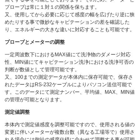
プローブは常に１対１の関係を保ちます。
又、使用してから必要に応じて感度の幅を広げたり逆に狭
めたりする事で微妙なキャビテーションの差を確認した
り、エネルギーの大きな違いに対応することも可能です。
プローブとメーターの調整
一定周波数下におけるMAX値にて洗浄物のダメージ対応
性、MIN値にてキャビテーション洗浄における洗浄可否の
判断が数値として管理可能です。
又、100までの測定データが本体内に保存可能で、保存さ
れたデータはRS-232ケーブルによりパソコン送信可能で
す。このデータにて測定ナンバー、平均値、MAX、MIN値
の管理が可能となります。
測定値調整
本体内で測定値感度を調整可能ですので、使用される値の
変更に伴いメーターが複数台数（異なる工場等で）使用さ
れる場合には御社の感度仕様に合わせて調整する事が可能