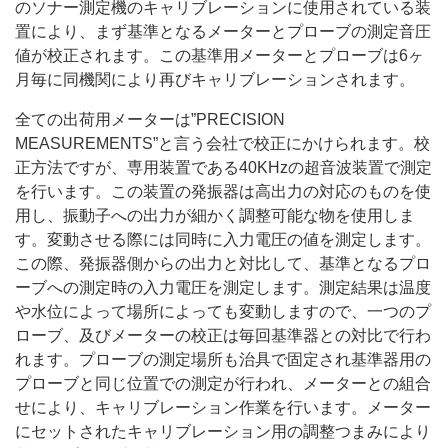
のソナー測定機のキャリブレーションに使用されている装
置により、まず基準となるメーターとプローブの測定音圧
値が校正されます。この基準用メーターとプローブは6ヶ
月毎に同機関により再びキャリブレーションされます。
全ての出荷用メーターは”PRECISION
MEASUREMENTS”と言う会社で校正にかけられます。校
正方法ですが、専用装置である40KHzの超音波装置で測定
を行います。この装置の発振器は高出力の対応のものを使
用し、振動子への出力が細かく調整可能な物を使用しま
す。変動させる際には同時に入力電圧の値を測定します。
この際、発振器側からの出力と対比して、基準となるプロ
ーブへの測定時の入力電圧を測定します。測定結果は温度
や水位によって場所によっても変動しますので、一つのプ
ローブ、及びメーターの校正は毎回基準器との対比で行わ
れます。プローブの測定場所も治具で固定され基準器用の
プローブと同じ位置での測定が行われ、メーターとの組合
せにより、キャリブレーション作業を行います。メーター
にセットされたキャリブレーション用の調整つまみにより