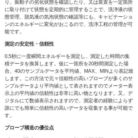
り、振動子の劣化状態を確認したり、又は装置を一定箇所
に取り付けて状態を定期的に管理することで、洗浄液の状
態管理、脱気液の気泡状態の確認等にも、キャビテーショ
ンのエネルギーに変化がおこるので、洗浄工程の管理が可
能です。
測定の安定性・信頼性
0.5秒に一度瞬間エネルギーを測定し、測定した時間の集
積データを換算します。仮に一箇所を20秒間測定した場
合、40のサンプルデータを平均値、MAX、MINより表記致
します。この方法で元々信頼性の高いプローブが多くのサ
ンプルデータより平均値として表されますのでメーター表
示上の平均値の信頼性は非常に高い物となります。又、デ
ジタルにて数値表示されますので、測定者の経験によらず
誰にでも簡単に信頼性の高いデータを収集する事が可能で
す。
プローブ構造の優位点